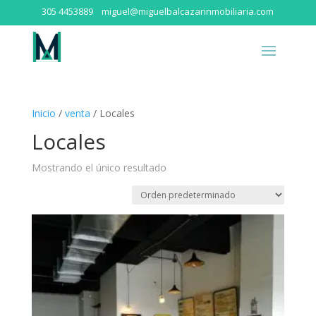
305 4453889
miguel@miguelbalcazarinmobiliaria.com
Inicio
/
venta
/ Locales
Locales
Mostrando el único resultado