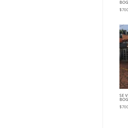
BOG
$
700
SE 
BOG
$
700