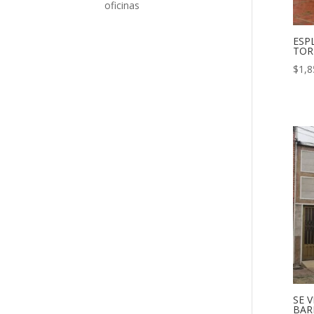
oficinas
ESP
TOR
$
1,8
SE 
BAR