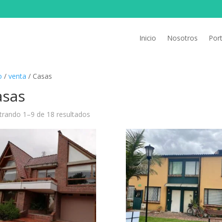
Inicio
Nosotros
Port
o
/
venta
/ Casas
asas
rando 1–9 de 18 resultados