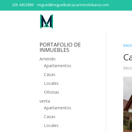
305 4453889
miguel@miguelbalcazarinmobiliaria.com
PORTAFOLIO DE
Inici
INMUEBLES
C
Arriendo
Apartamentos
Most
Casas
Locales
Oficinas
venta
Apartamentos
Casas
Locales