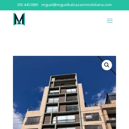
305 4453889
miguel@miguelbalcazarinmobiliaria.com