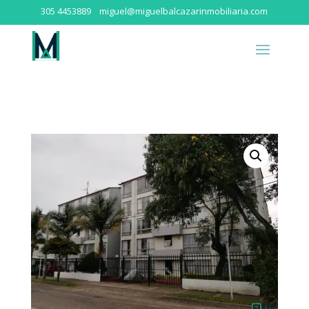
305 4453889
miguel@miguelbalcazarinmobiliaria.com