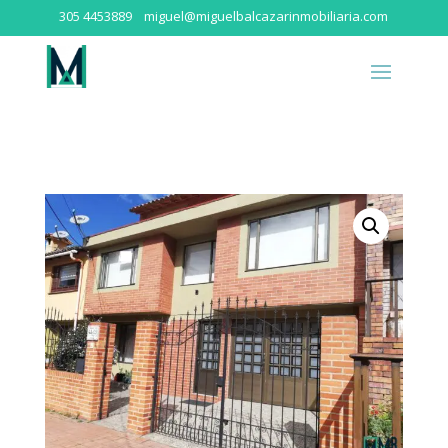
305 4453889
miguel@miguelbalcazarinmobiliaria.com