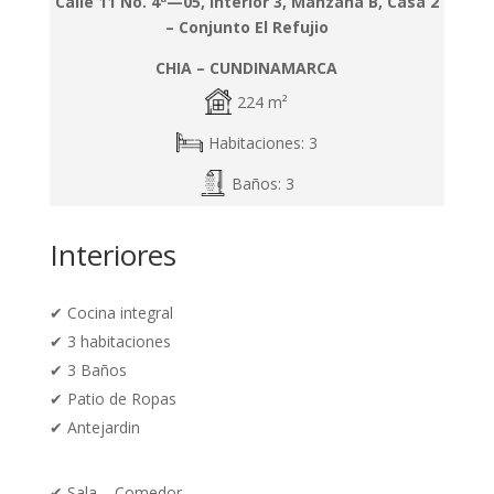
Calle 11 No. 4ª—05, Interior 3, Manzana B, Casa 2
– Conjunto El Refujio
CHIA – CUNDINAMARCA
224 m²
Habitaciones: 3
Baños: 3
Interiores
✔
Cocina integral
✔ 3 habitaciones
✔ 3 Baño
s
✔ Patio de Ropas
✔ Antejardin
✔ Sala – Comedor