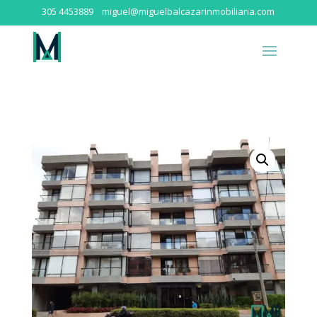
305 4453889
miguel@miguelbalcazarinmobiliaria.com