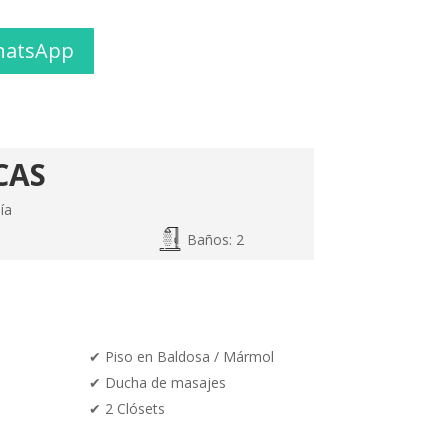
hatsApp
CAS
ía
Baños: 2
✔
Piso en Baldosa / Mármol
✔
Ducha de masajes
✔ 2 Clósets