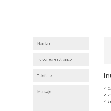
In
✔
Co
✔
Ve
✔
Se