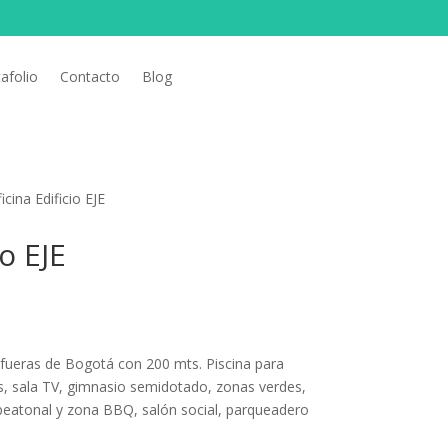
afolio
Contacto
Blog
icina Edificio EJE
io EJE
fueras de Bogotá con 200 mts. Piscina para
os, sala TV, gimnasio semidotado, zonas verdes,
 peatonal y zona BBQ, salón social, parqueadero