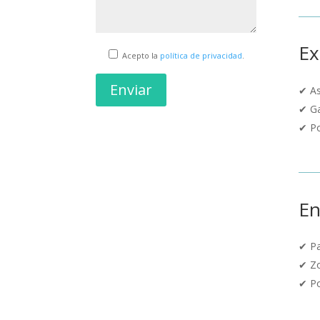
Ex
Acepto la
política de privacidad
.
Enviar
✔
A
✔
G
✔
Po
En
✔
P
✔
Zo
✔
Po