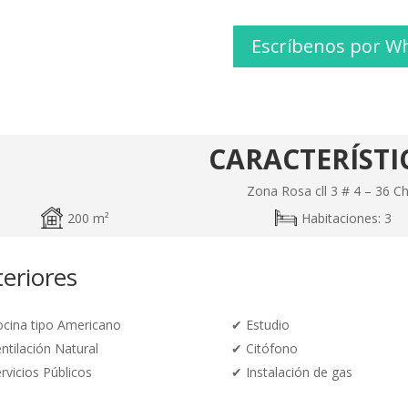
Escríbenos por W
CARACTERÍSTI
Zona Rosa cll 3 # 4 – 36 Ch
200 m²
Habitaciones: 3
teriores
cina tipo Americano
✔
Estudio
ntilación Natural
✔
Citófono
rvicios Públicos
✔
Instalación de gas