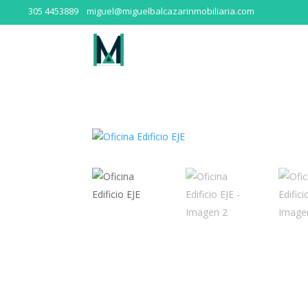
305 4453889
miguel@miguelbalcazarinmobiliaria.com