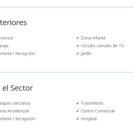
teriores
scensor
✔
Zona Infantil
araje
✔
Circuito cerrado de TV
rtería / Recepción
✔
Jardín
 el Sector
arques cercanos
✔
Trasmilenio
na Residencial
✔
Centro Comercial
rtería / Recepción
✔
Hospital