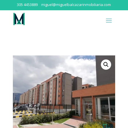
305 4453889
miguel@miguelbalcazarinmobiliaria.com