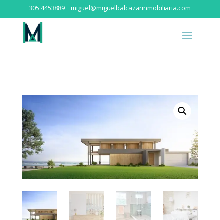
305 4453889
miguel@miguelbalcazarinmobiliaria.com