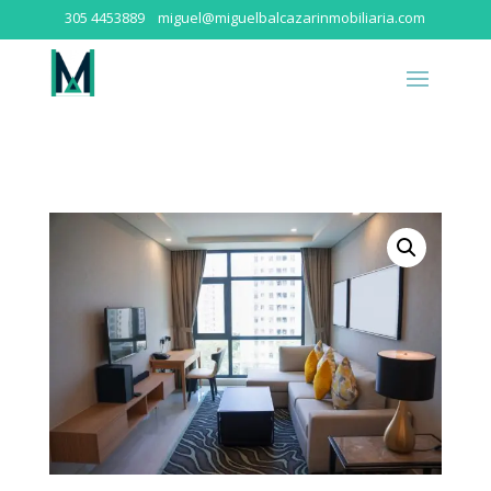
305 4453889
miguel@miguelbalcazarinmobiliaria.com