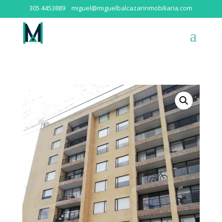
305 4453889
miguel@miguelbalcazarinmobiliaria.com