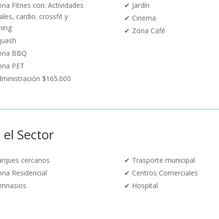
na Fitnes con: Actividades
✔
Jardín
ales, cardio. crossfit y
✔ Cinema
ning
✔ Zona Café
quash
ona BBQ
ona PET
ministración $165.000
 el Sector
arques cercanos
✔
Trasporte municipal
na Residencial
✔
Centros Comerciales
imnasios
✔
Hospital