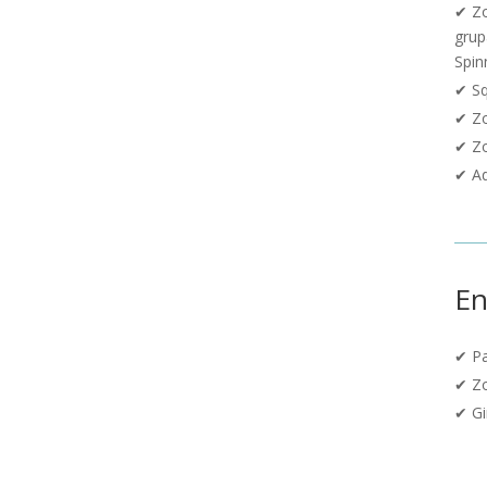
✔ Zo
grup
Spin
✔ S
✔ Z
✔ Z
✔ Ad
En
✔
P
✔
Zo
✔ G