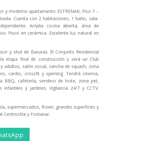
dor y moderno apartamento ESTRENAR, Piso 7 –
rivada. Cuenta con 2 habitaciones, 1 baño, sala-
ependiente. Amplia cocina abierta, área de
so. Pisos en cerámica. Excelente luz natural en
sor y shut de Basuras. El Conjunto Residencial
a etapa final de construcción y será un Club
y adultos, salón social, cancha de squash, zona
les, cardio, crossfit y spinning. Tendrá cinema,
a BBQ, cafetería, sendero de trote, zona pet,
s infantiles y jardines. Vigilancia 24/7 y CCTV.
hía, supermercados, fruver, grandes superficies y
l Centrochía y Fontanar.
hatsApp